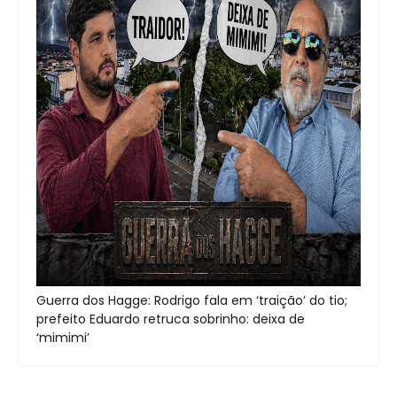
Guerra dos Hagge: Rodrigo fala em ‘traição’ do tio;
prefeito Eduardo retruca sobrinho: deixa de
‘mimimi’