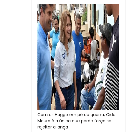
Com os Hagge em pé de guerra, Cida
Moura é a única que perde força se
rejeitar aliança