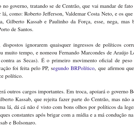
 no governo, tratando se de Centrão, que vai mandar de fato 
r lá, como: Roberto Jefferson, Valdemar Costa Neto, e os que
ra, Gilberto Kassab e Paulinho da Força, esse, nega, mas 
Porto de Santos.
 dispostos ignorarem quaisquer ingressos de políticos corr
deu muito tempo, e nomeou Fernando Marcondes de Araújo L
ontra as Secas). É o primeiro movimento oficial de peso
ação foi feita pelo PP, s
egundo BRPolítico
, que afirmou que
e político.
rá outros cargos importantes. Em troca, apoiará o governo B
erto Kassab, que rejeita fazer parte do Centrão, mas não 
ma lá, dá cá não é visto com bons olhos por políticos da leg
ques constantes após brigar com a mídia e a má condução na 
sab e Bolsonaro.