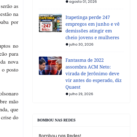
agosto 01, 2026
serão as
 estão na
Itapetinga perde 247
baba por
empregos em junho e vê
demissões atingir em
cheio jovens e mulheres
uptos no
julho 30, 2026
eão para
Fantasma de 2022
 da nova
assombra ACM Neto:
 o posto
virada de Jerônimo deve
vir antes do esperado, diz
Quaest
olsonaro
julho 29, 2026
abre mão
enda, que
crise do
BOMBOU NAS REDES
Bombou nas Redes!