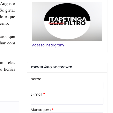
 Augusto
e gritar
ndo o que
erno.
aro, que
nhar com
Acesso Instagram
am, eles
FORMULÁRIO DE CONTATO
o heróis
Nome
E-mail
*
Mensagem
*