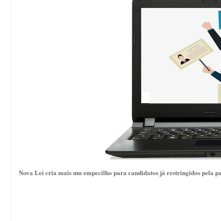
Nova Lei cria mais um empecilho para candidatos já restringidos pela