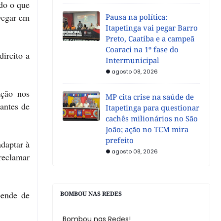
do o que
avegar em
Pausa na política:
Itapetinga vai pegar Barro
Preto, Caatiba e a campeã
Coaraci na 1º fase do
ireito a
Intermunicipal
agosto 08, 2026
ação nos
MP cita crise na saúde de
antes de
Itapetinga para questionar
cachês milionários no São
João; ação no TCM mira
prefeito
adaptar à
agosto 08, 2026
 reclamar
pende de
BOMBOU NAS REDES
Bombou nas Redes!