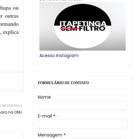
chapa ou
r outras
formando
, explica
Acesso Instagram
FORMULÁRIO DE CONTATO
Nome
S RECENTES
naro na ONU
E-mail
*
Mensagem
*