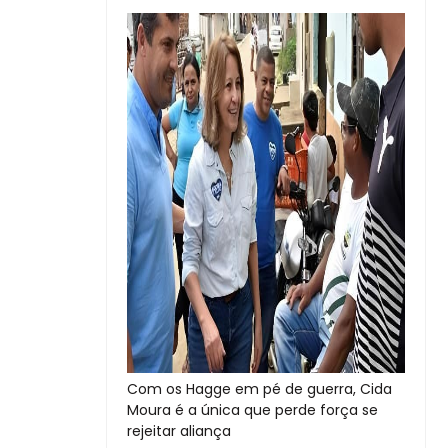
Com os Hagge em pé de guerra, Cida
Moura é a única que perde força se
rejeitar aliança