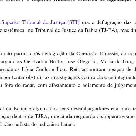
 Superior Tribunal de Justiça (STJ)
que a deflagração das p
o sistêmica" no Tribunal de Justiça da Bahia (TJ-BA), mas di
a não parou, após deflagração da Operação Faroeste, ao cont
rgadores Gesilvaldo Britto, José Olegário, Maria da Graça
argadoras Lígia Cunha e Ilona Reis assumiram posição de d
por tentar obstruir as investigações contra ela e os integrant
r fora do radar, com afastamento e adiamento de julgamen
al da Bahia e alguns dos seus desembargadores é o puro re
pção dentro do TJBA, que ainda resguarda o cooperativismo 
dridão nefasta do judiciário baiano.