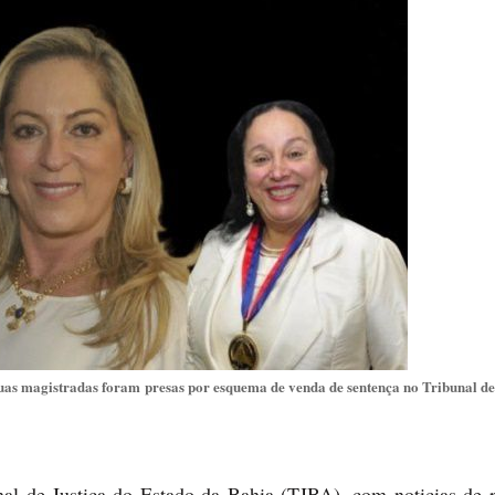
uas magistradas foram presas por esquema de venda de sentença no Tribunal de
nal de Justiça do Estado da Bahia (TJBA), com noticias de p