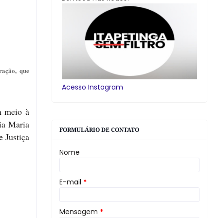
ração, que
Acesso Instagram
m meio à
ia Maria
FORMULÁRIO DE CONTATO
 Justiça
Nome
E-mail
*
Mensagem
*