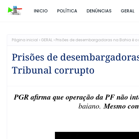
INICIO
POLÍTICA
DENÚNCIAS
GERAL
Página inicial
GERAL
Prisões de desembargadoras na Bahia é o r
Prisões de desembargadoras
Tribunal corrupto
PGR afirma que operação da PF não in
baiano.
Mesmo com 