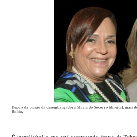
Depois da prisão da desembargadora Maria do Socorro [direita], mais d
Bahia.
É
inexplicável o que está acontecendo dentro do Tribu