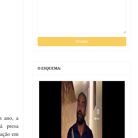
O ESQUEMA:
m ano, a
á presa
pação em