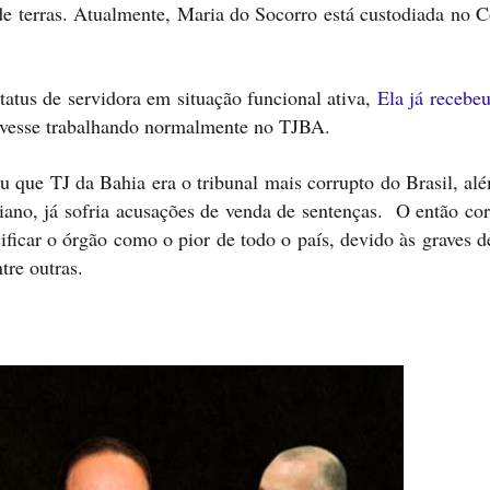
de terras. Atualmente, Maria do Socorro está custodiada no 
atus de servidora em situação funcional ativa,
Ela já recebeu
tivesse trabalhando normalmente no TJBA.
que TJ da Bahia era o tribunal mais corrupto do Brasil, alé
iano, já sofria acusações de venda de sentenças. O então cor
ificar o órgão como o pior de todo o país, devido às graves 
tre outras.