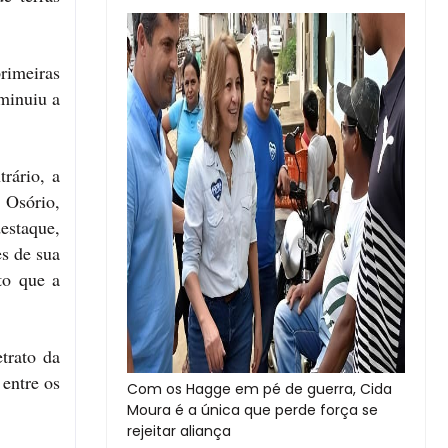
rimeiras
minuiu a
rário, a
 Osório,
estaque,
es de sua
to que a
trato da
entre os
Com os Hagge em pé de guerra, Cida
Moura é a única que perde força se
rejeitar aliança