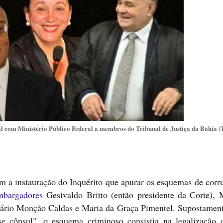
l com Ministério Público Federal a membros do Tribunal de Justiça da Bahia (
 a instauração do Inquérito que apurar os esquemas de corr
mbargadores
Gesivaldo Britto (então presidente da Corte), 
egário Monção Caldas e Maria da Graça Pimentel. Supostament
 cônsul", o esquema criminoso consistia na legalização d