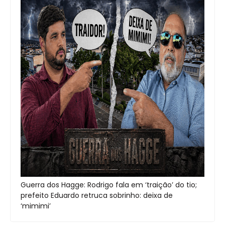
Guerra dos Hagge: Rodrigo fala em ‘traição’ do tio;
prefeito Eduardo retruca sobrinho: deixa de
‘mimimi’