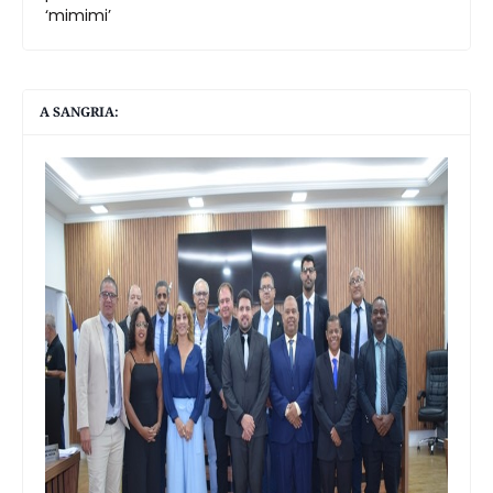
‘mimimi’
A SANGRIA: