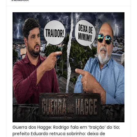
Guerra dos Hagge: Rodrigo fala em ‘traição’ do tio;
prefeito Eduardo retruca sobrinho: deixa de