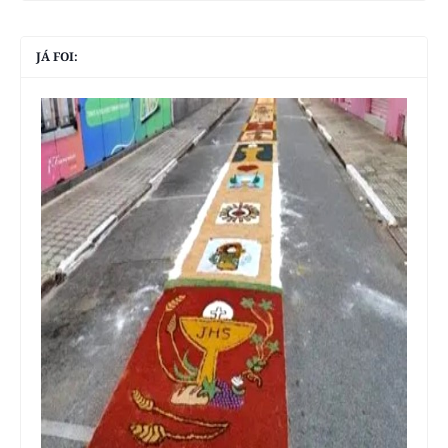
JÁ FOI: