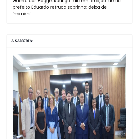
Guerra dos Hagge: Rodrigo fala em ‘traição’ do tio;
prefeito Eduardo retruca sobrinho: deixa de
‘mimimi’
A SANGRIA: