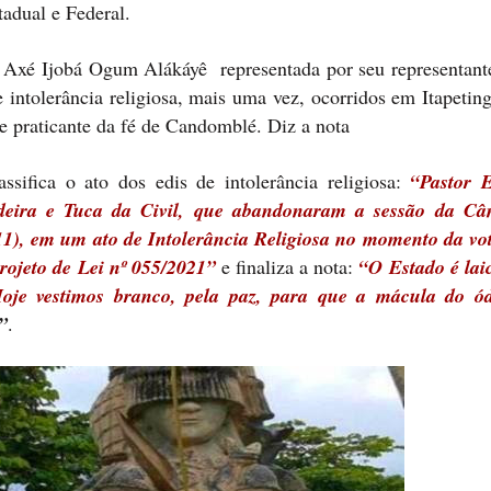
tadual e Federal.
 Axé Ijobá Ogum Alákáyê representada por seu representante
intolerância religiosa, mais uma vez, ocorridos em Itapeting
de praticante da fé de Candomblé. Diz a nota
ssifica o ato dos edis de intolerância religiosa:
“Pastor 
eira e Tuca da Civil, que abandonaram a sessão da Câ
 (11), em um ato de Intolerância Religiosa no momento da vo
rojeto de Lei nº 055/2021”
e finaliza a nota:
“O Estado é laic
 Hoje vestimos branco, pela paz, para que a mácula do ó
”
.