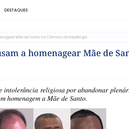
DESTAQUES
enagear Mãe de Santo na Câmara de Itapetinga
cusam a homenagear Mãe de Sa
e intolerância religiosa por abandonar plenár
em homenagem a Mãe de Santo.