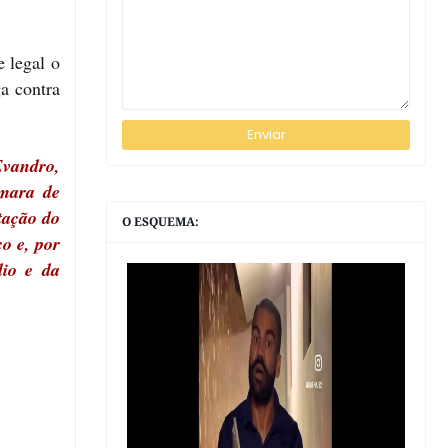
 legal o
a contra
Evandro,
mara de
tação do
O ESQUEMA:
o e, por
dio e da