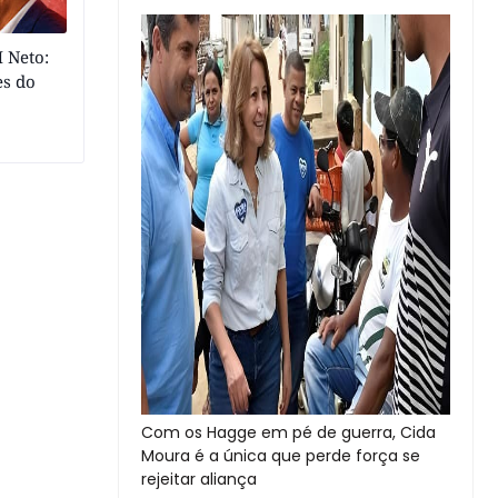
 Neto:
es do
Com os Hagge em pé de guerra, Cida
Moura é a única que perde força se
rejeitar aliança