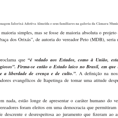
menagem Ialorixá Adotiva Almeida e seus familiares na galeria da Câmara Muni
 maioria simples, mas se fosse de maioria absoluta o projeto 
aça dos Orixás”, de autoria do vereador Peto (MDB), seria r
 proclama que
“é vedado aos Estados, como à União, esta
igiosos”. Firma-se então o Estado laico no Brasil, em que 
e a liberdade de crença e de culto.”
. A definição na nos
dores evangélicos de Itapetinga de tomar uma atitude despr
tem nada, estão longe de apresentar o caráter humano do ve
 vereadores foram eleitos em uma democracia que permitiram 
ude descrente e desrespeitosa ao juramento que fizeram ao 