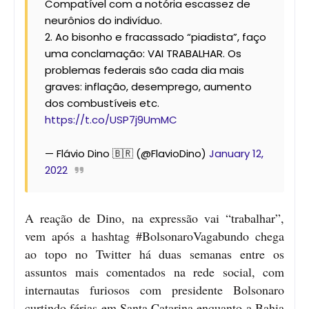
Compatível com a notória escassez de
neurônios do indivíduo.
2. Ao bisonho e fracassado “piadista”, faço
uma conclamação: VAI TRABALHAR. Os
problemas federais são cada dia mais
graves: inflação, desemprego, aumento
dos combustíveis etc.
https://t.co/USP7j9UmMC
— Flávio Dino 🇧🇷 (@FlavioDino)
January 12,
2022
A reação de Dino, na expressão vai “trabalhar”,
vem após a hashtag #BolsonaroVagabundo chega
ao topo no Twitter há duas semanas entre os
assuntos mais comentados na rede social, com
internautas furiosos com presidente Bolsonaro
curtindo férias em Santa Catarina enquanto a Bahia