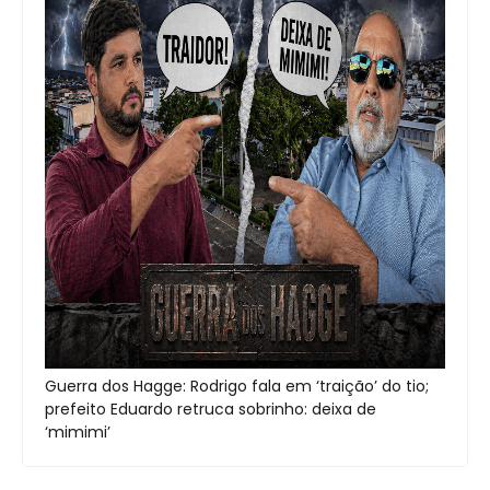
Guerra dos Hagge: Rodrigo fala em ‘traição’ do tio;
prefeito Eduardo retruca sobrinho: deixa de
‘mimimi’