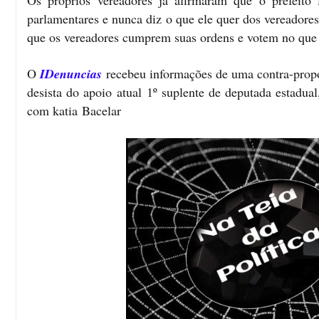
Os próprios vereadores já afirmaram que o prefeit
parlamentares e nunca diz o que ele quer dos vereadores
que os vereadores cumprem suas ordens e votem no que 
O
IDenuncias
recebeu informações de uma contra-propo
desista do apoio atual 1º suplente de deputada estadua
com katia
Bacelar