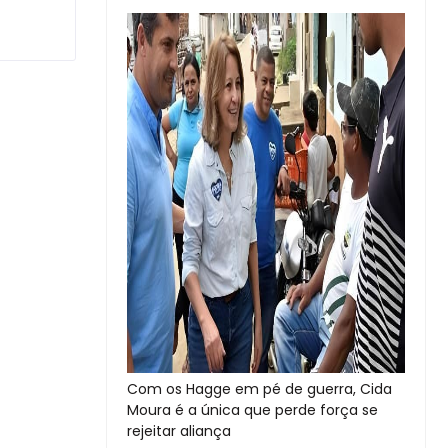
Com os Hagge em pé de guerra, Cida
Moura é a única que perde força se
rejeitar aliança