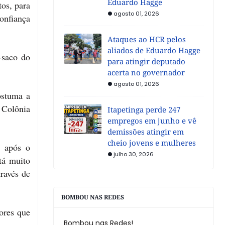
Eduardo Hagge
tos, para
agosto 01, 2026
onfiança
Ataques ao HCR pelos
aliados de Eduardo Hagge
-saco do
para atingir deputado
acerta no governador
agosto 01, 2026
ostuma a
 Colônia
Itapetinga perde 247
empregos em junho e vê
demissões atingir em
cheio jovens e mulheres
, após o
julho 30, 2026
tá muito
través de
BOMBOU NAS REDES
ores que
Bombou nas Redes!