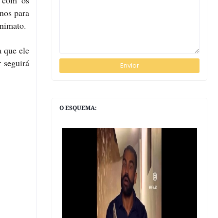
r com os
rnos para
nimato.
 que ele
r seguirá
O ESQUEMA: