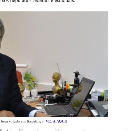
rsos deputados federais e estaduais.
 bem votado em Itapetinga (
VEJA AQUI
)