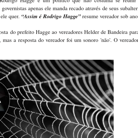
o Rodrigo Hagge é um político que não costuma se reuni
 governistas apenas ele manda recado através de seus subalte
ele quer.
“Assim é Rodrigo Hagge”
resume vereador sob ano
sta do prefeito Hagge ao vereadores Helder de Bandeira para
l, mas a resposta do vereador foi um sonoro 'não'. O vereado