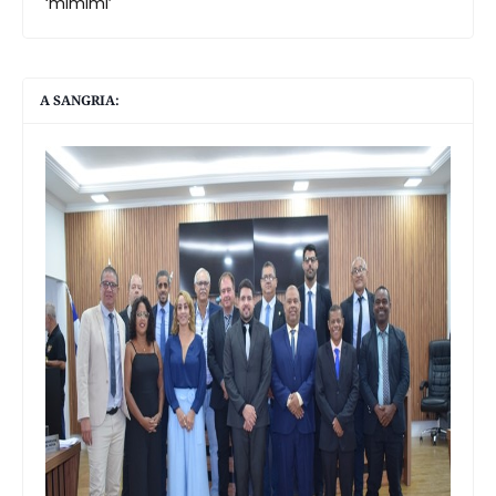
‘mimimi’
A SANGRIA: