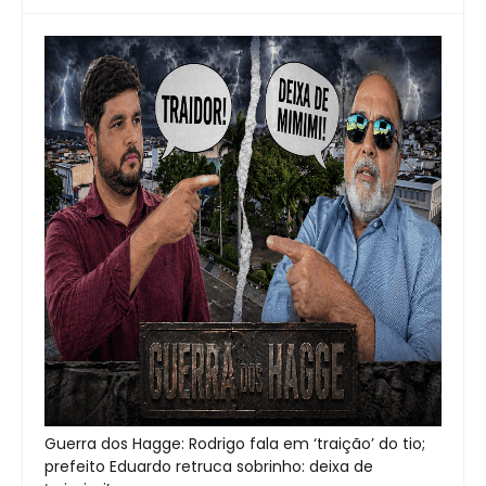
Guerra dos Hagge: Rodrigo fala em ‘traição’ do tio;
prefeito Eduardo retruca sobrinho: deixa de