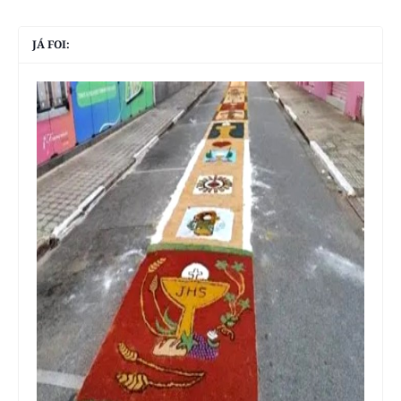
JÁ FOI: