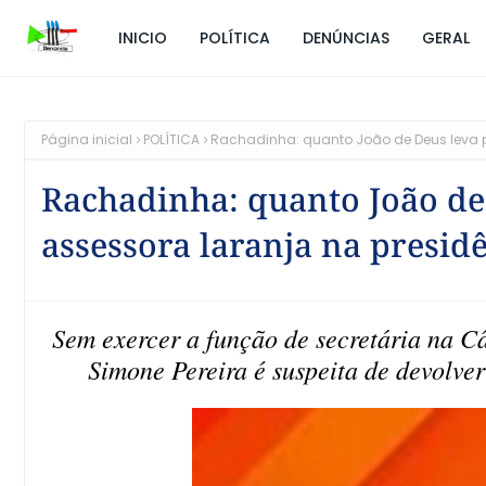
INICIO
POLÍTICA
DENÚNCIAS
GERAL
Página inicial
POLÍTICA
Rachadinha: quanto João de Deus leva 
Rachadinha: quanto João d
assessora laranja na presid
Sem exercer a função de secretária na Câ
Simone Pereira é suspeita de devolve