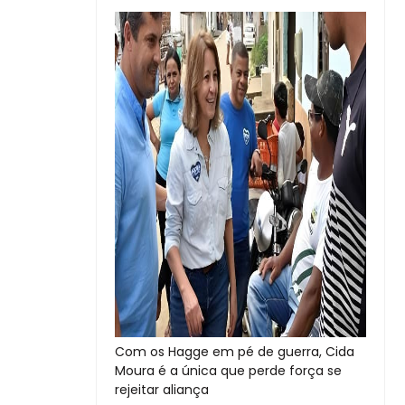
Com os Hagge em pé de guerra, Cida
Moura é a única que perde força se
rejeitar aliança