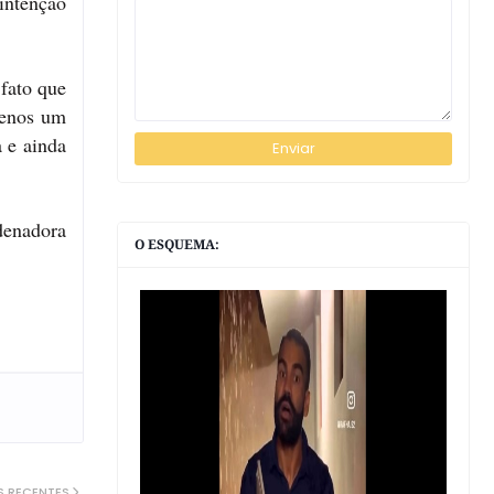
 intenção
 fato que
menos um
 e ainda
denadora
O ESQUEMA:
S RECENTES