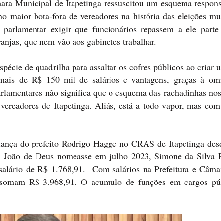
mara Municipal de Itapetinga ressuscitou um esquema respons
 maior bota-fora de vereadores na história das eleições mun
 parlamentar exigir que funcionários repassem a ele parte
ranjas, que nem vão aos gabinetes trabalhar.
pécie de quadrilha para assaltar os cofres públicos ao criar 
 mais de R$ 150 mil de salários e vantagens, graças à om
arlamentares não significa que o esquema das rachadinhas nos
ereadores de Itapetinga. Aliás, está a todo vapor, mas com 
iança do prefeito Rodrigo Hagge no CRAS de Itapetinga des
a João de Deus nomeasse em julho 2023, Simone da Silva P
salário de R$ 1.768,91. Com salários na Prefeitura e Câmar
 somam R$ 3.968,91. O acumulo de funções em cargos pú