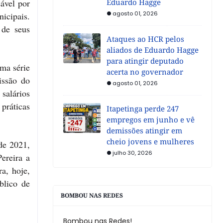
ável por
Eduardo Hagge
agosto 01, 2026
icipais.
 de seus
Ataques ao HCR pelos
aliados de Eduardo Hagge
para atingir deputado
uma série
acerta no governador
issão do
agosto 01, 2026
 salários
práticas
Itapetinga perde 247
empregos em junho e vê
demissões atingir em
cheio jovens e mulheres
de 2021,
julho 30, 2026
ereira a
a, hoje,
blico de
BOMBOU NAS REDES
Bombou nas Redes!