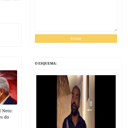
O ESQUEMA:
 Neto:
es do