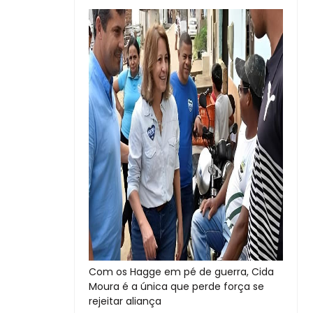
Com os Hagge em pé de guerra, Cida
Moura é a única que perde força se
rejeitar aliança