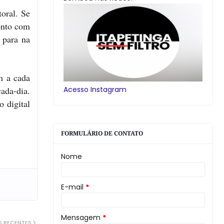
toral. Se
ronto com
 para na
m a cada
cada-dia.
Acesso Instagram
o digital
FORMULÁRIO DE CONTATO
Nome
E-mail
*
Mensagem
*
S RECENTES