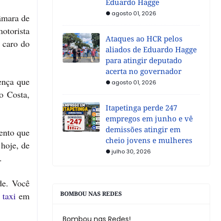
Eduardo Hagge
agosto 01, 2026
Câmara de
otorista
Ataques ao HCR pelos
 caro do
aliados de Eduardo Hagge
para atingir deputado
acerta no governador
ença que
agosto 01, 2026
o Costa,
Itapetinga perde 247
empregos em junho e vê
demissões atingir em
ento que
cheio jovens e mulheres
 hoje, de
julho 30, 2026
.
de. Você
BOMBOU NAS REDES
 taxi
em
Bombou nas Redes!