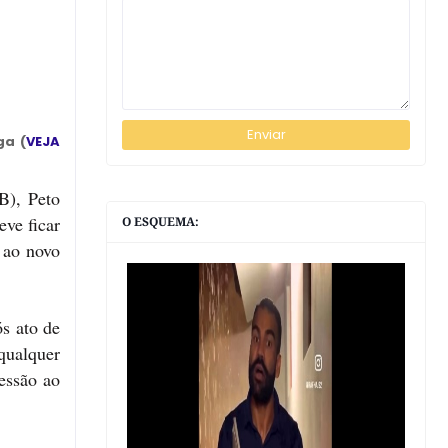
ga (
VEJA
B), Peto
ve ficar
O ESQUEMA:
s ao novo
ós ato de
qualquer
essão ao