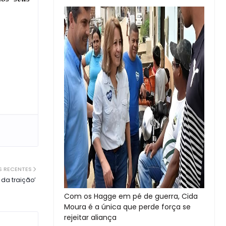
S RECENTES
 da traição’
Com os Hagge em pé de guerra, Cida
Moura é a única que perde força se
rejeitar aliança