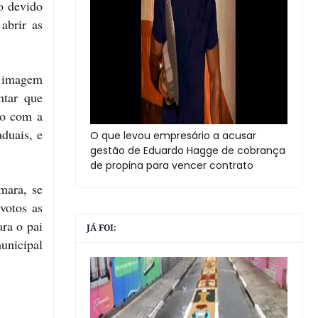
o devido
abrir as
a imagem
ntar que
do com a
aduais, e
O que levou empresário a acusar
gestão de Eduardo Hagge de cobrança
de propina para vencer contrato
mara, se
votos as
ra o pai
JÁ FOI:
unicipal