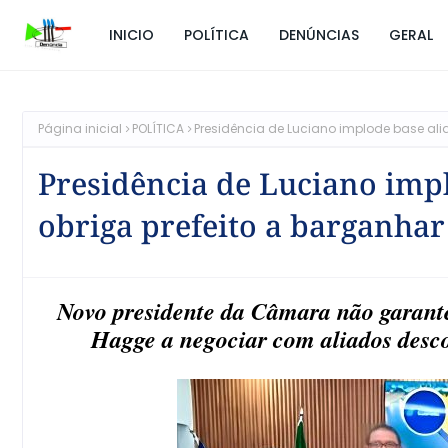
INICIO
POLÍTICA
DENÚNCIAS
GERAL
Página inicial
POLÍTICA
Presidência de Luciano implode base al
Presidência de Luciano imp
obriga prefeito a barganha
Novo presidente da Câmara não garante
Hagge a negociar com aliados desc