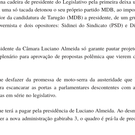
a cadeira de presidente do Legislativo pela primeira deixa 
 uma só tacada detonou o seu próprio partido MDB, ao impor
dor da candidatura de Tarugão (MDB) a presidente, de um gr
rnista e dois opositores: Sidinei do Sindicato (PSD) e D
sidente da Câmara Luciano Almeida só garante pautar projeto
m plenário para aprovação de propostas polêmica que vierem 
 desfazer da promessa de moto-serra da austeridade que l
ara escancarar as portas a parlamentares descontentes com a
s em série no legislativo.
que terá a pagar pela presidência de Luciano Almeida. Ao des
cer a nova administração gabiraba 3, o quadro é prá-la de pr