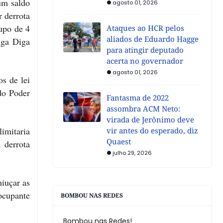
um saldo
agosto 01, 2026
 derrota
upo de 4
Ataques ao HCR pelos
aliados de Eduardo Hagge
iga Diga
para atingir deputado
acerta no governador
agosto 01, 2026
s de lei
do Poder
Fantasma de 2022
assombra ACM Neto:
virada de Jerônimo deve
imitaria
vir antes do esperado, diz
Quaest
 derrota
julho 29, 2026
miuçar as
eocupante
BOMBOU NAS REDES
Bombou nas Redes!