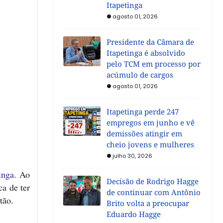
Itapetinga
agosto 01, 2026
Presidente da Câmara de
Itapetinga é absolvido
pelo TCM em processo por
acúmulo de cargos
agosto 01, 2026
Itapetinga perde 247
empregos em junho e vê
demissões atingir em
cheio jovens e mulheres
julho 30, 2026
inga
. Ao
Decisão de Rodrigo Hagge
ca de ter
de continuar com Antônio
tão.
Brito volta a preocupar
Eduardo Hagge