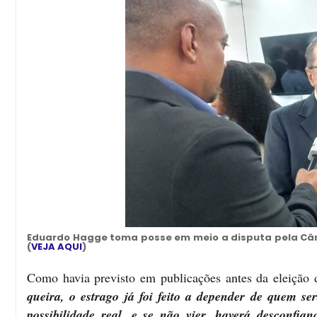
Eduardo Hagge toma posse em meio a disputa pela Câm
(
VEJA AQUI
)
Como havia previsto em publicações antes da eleição
queira, o estrago já foi feito a depender de quem 
possibilidade real, e se não vier, haverá desconfi