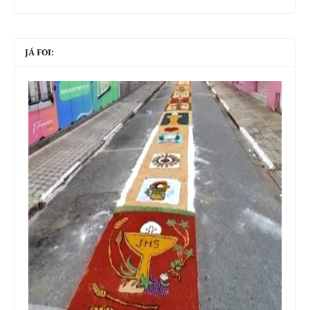
JÁ FOI: