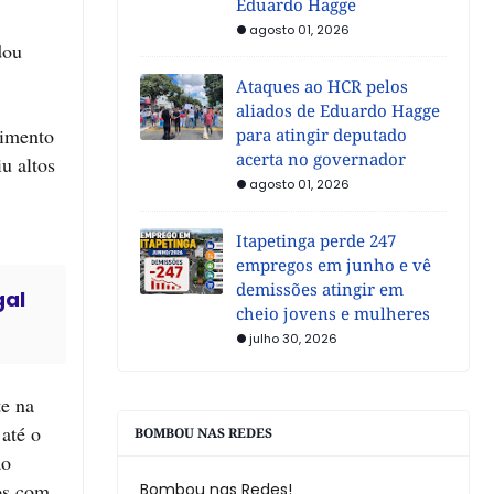
Eduardo Hagge
agosto 01, 2026
dou
Ataques ao HCR pelos
aliados de Eduardo Hagge
vimento
para atingir deputado
acerta no governador
u altos
agosto 01, 2026
Itapetinga perde 247
empregos em junho e vê
demissões atingir em
gal
cheio jovens e mulheres
julho 30, 2026
te na
 até o
BOMBOU NAS REDES
ao
ios com
Bombou nas Redes!