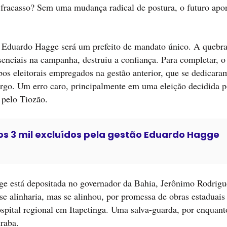
o fracasso? Sem uma mudança radical de postura, o futuro apo
o: Eduardo Hagge será um prefeito de mandato único. A quebr
nciais na campanha, destruiu a confiança. Para completar, o 
bos eleitorais empregados na gestão anterior, que se dedicara
argo. Um erro caro, principalmente em uma eleição decidida 
 pelo Tiozão.
os 3 mil excluídos pela gestão Eduardo Hagge
ge está depositada no governador da Bahia, Jerônimo Rodrigu
se alinharia, mas se alinhou, por promessa de obras estaduais
spital regional em Itapetinga. Uma salva-guarda, por enquant
iraba.