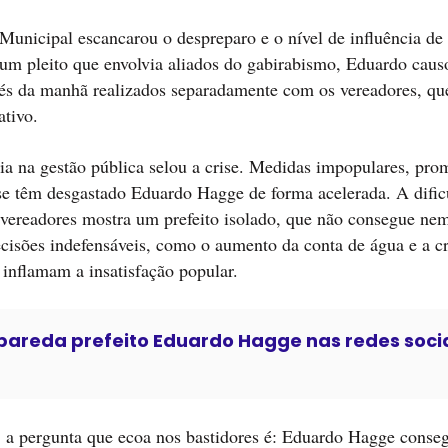
Municipal escancarou o despreparo e o nível de influência de 
 um pleito que envolvia aliados do gabirabismo, Eduardo cau
fés da manhã realizados separadamente com os vereadores, qu
ativo.
cia na gestão pública selou a crise. Medidas impopulares, pro
e têm desgastado Eduardo Hagge de forma acelerada. A dific
vereadores mostra um prefeito isolado, que não consegue ne
 decisões indefensáveis, como o aumento da conta de água e a c
ó inflamam a insatisfação popular.
areda prefeito Eduardo Hagge nas redes soci
 a pergunta que ecoa nos bastidores é: Eduardo Hagge conseg