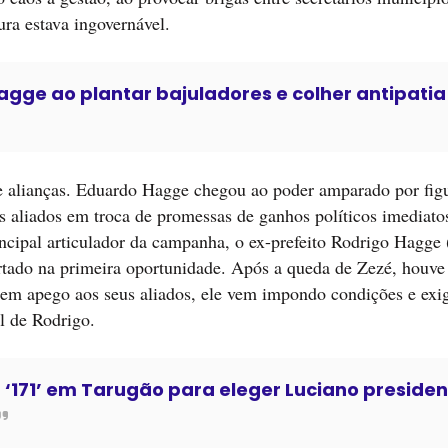
ura estava ingovernável.
gge ao plantar bajuladores e colher antipatia
de alianças. Eduardo Hagge chegou ao poder amparado por fig
os aliados em troca de promessas de ganhos políticos imediato
rincipal articulador da campanha, o ex-prefeito Rodrigo Hagg
escartado na primeira oportunidade. Após a queda de Zezé, houv
m apego aos seus aliados, ele vem impondo condições e exi
l de Rodrigo.
u ‘171’ em Tarugão para eleger Luciano preside