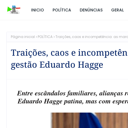
INICIO
POLÍTICA
DENÚNCIAS
GERAL
Página inicial
POLÍTICA
Traições, caos e incompetência: as ma
Traições, caos e incompetên
gestão Eduardo Hagge
Entre escândalos familiares, alianças 
Eduardo Hagge patina, mas com esper