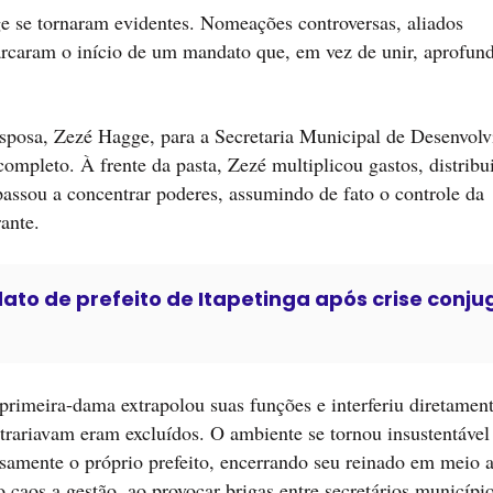
e se tornaram evidentes. Nomeações controversas, aliados
marcaram o início de um mandato que, em vez de unir, aprofun
sposa, Zezé Hagge, para a Secretaria Municipal de Desenvol
ompleto. À frente da pasta, Zezé multiplicou gastos, distribui
, passou a concentrar poderes, assumindo de fato o controle da
rante.
o de prefeito de Itapetinga após crise conju
-primeira-dama extrapolou suas funções e interferiu diretamen
ntrariavam eram excluídos. O ambiente se tornou insustentável
osamente o próprio prefeito, encerrando seu reinado em meio 
o caos a gestão, ao provocar brigas entre secretários municíp