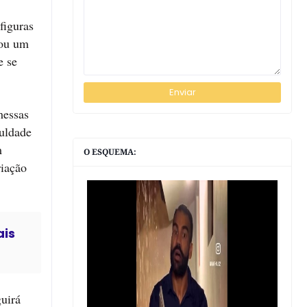
figuras
sou um
e se
messas
uldade
m
O ESQUEMA:
riação
ais
uirá