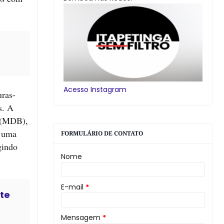
Acesso Instagram
uras-
s. A
e (MDB),
e uma
FORMULÁRIO DE CONTATO
gindo
Nome
E-mail
*
nte
Mensagem
*