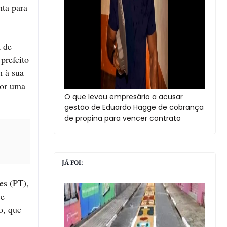
nta para
a de
prefeito
m à sua
por uma
O que levou empresário a acusar
gestão de Eduardo Hagge de cobrança
de propina para vencer contrato
JÁ FOI:
es (PT),
 e
o, que