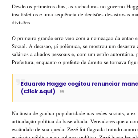
Desde os primeiros dias, as rachaduras no governo Hagg
insatisfeitos e uma sequência de decisões desastrosas 
divisões.
O primeiro grande erro veio com a nomeação da então e
Social. A decisão, já polêmica, se mostrou um desastre c
salários a aliados pessoais e, com um estilo autoritária
Prefeitura, enquanto o prefeito de direito se tornava figu
Eduardo Hagge cogitou renunciar mandat
(Click Aqui)
Na ânsia de ganhar popularidade nas redes sociais, a ex
articulação política da base aliada. Vereadores que a co
escândalo de sua queda: Zezé foi flagrada traindo amor
escárnio público e ao colapso político. Zezé havia levad