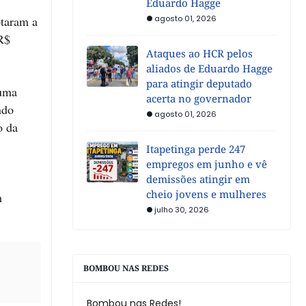
Eduardo Hagge
otaram a
agosto 01, 2026
 R$
Ataques ao HCR pelos
aliados de Eduardo Hagge
para atingir deputado
 uma
acerta no governador
ndo
agosto 01, 2026
o da
Itapetinga perde 247
empregos em junho e vê
demissões atingir em
cheio jovens e mulheres
m
julho 30, 2026
BOMBOU NAS REDES
Bombou nas Redes!