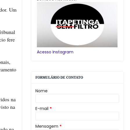
ador. Um
Tribunal
io fere
Acesso Instagram
nais,
ocamento
FORMULÁRIO DE CONTATO
Nome
vidos na
isto na
E-mail
*
Mensagem
*
tado na