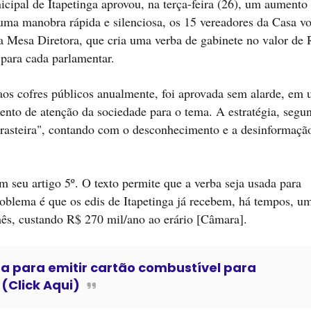
cipal de Itapetinga aprovou, na terça-feira (26), um aumento
 uma manobra rápida e silenciosa, os 15 vereadores da Casa v
da Mesa Diretora, que cria uma verba de gabinete no valor de
 para cada parlamentar.
os cofres públicos anualmente, foi aprovada sem alarde, em
nto de atenção da sociedade para o tema. A estratégia, segu
e rasteira", contando com o desconhecimento e a desinformaçã
m seu artigo 5º. O texto permite que a verba seja usada para
roblema é que os edis de Itapetinga já recebem, há tempos, u
ês, custando R$ 270 mil/ano ao erário [Câmara].
 para emitir cartão combustível para
(Click Aqui)