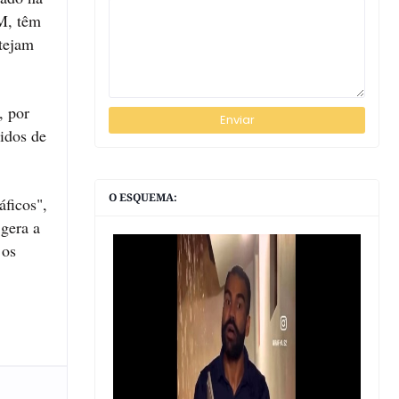
CM, têm
stejam
, por
idos de
O ESQUEMA:
áficos",
 gera a
 os