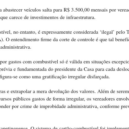
 abastecer veículos salta para R$ 3.500,00 mensais por vere
 carece de investimentos de infraestrutura.
tível, no entanto, é expressamente considerada ‘ilegal’ pelo 
O entendimento firme da corte de controle é que tal benefíc
 administrativa.
r gastos com combustível só é válida em situações excepcio
 prévia e fundamentada do presidente da Casa para cada desl
igura-se como uma gratificação irregular disfarçada.
ras e extrapolar a mera devolução dos valores. Além de serem
cursos públicos gastos de forma irregular, os vereadores envol
onder por crime de improbidade administrativa, conforme prev
itapetinguense. O sistema de cartão-combustível foi implemen