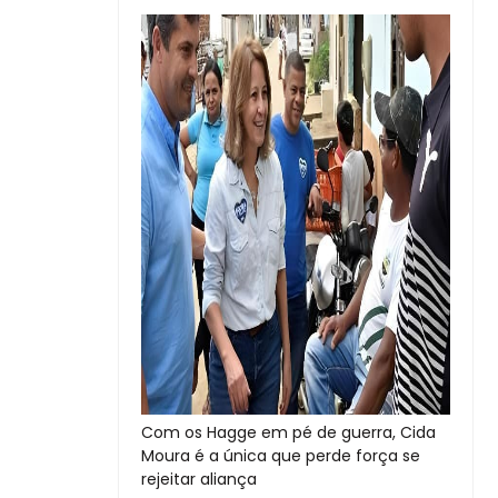
Com os Hagge em pé de guerra, Cida
Moura é a única que perde força se
rejeitar aliança