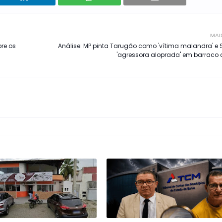
MAI
re os
Análise: MP pinta Tarugão como 'vítima malandra' e 
'agressora aloprada' em barrac