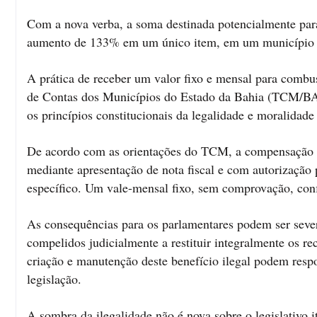
Com a nova verba, a soma destinada potencialmente para
aumento de 133% em um único item, em um município que
A prática de receber um valor fixo e mensal para combus
de Contas dos Municípios do Estado da Bahia (TCM/BA). 
os princípios constitucionais da legalidade e moralidade
De acordo com as orientações do TCM, a compensação po
mediante apresentação de nota fiscal e com autorização
específico. Um vale-mensal fixo, sem comprovação, conf
As consequências para os parlamentares podem ser seve
compelidos judicialmente a restituir integralmente os re
criação e manutenção deste benefício ilegal podem resp
legislação.
A sombra da ilegalidade não é nova sobre o legislativo 