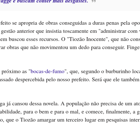
Hagge e buscam conter mais desgastes.
feito se apropria de obras conseguidas a duras penas pela opo
 gestão anterior que insistia toscamente em "administrar com 
quem buscou esses recursos. O "Tiozão Inocente", que não con
urar obras que não movimentou um dedo para conseguir. Finge
 próximo as "
bocas-de-fumo
", que, segundo o burburinho loc
passado despercebida pelo nosso prefeito. Será que ele também
nga já cansou dessa novela. A população não precisa de um at
bilidade, para o bem e para o mal, e comece, finalmente, a g
sso, que o Tiozão amargar um terceiro lugar em pesquisas inte