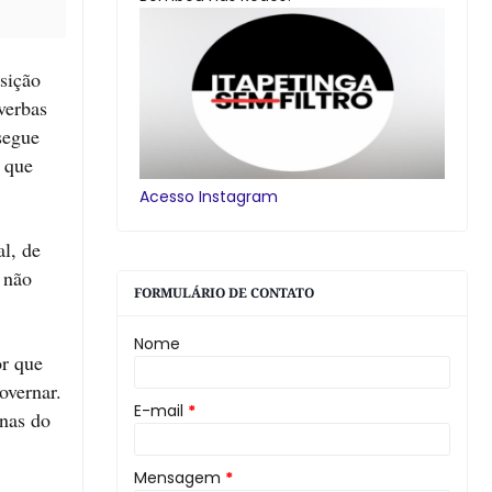
sição
verbas
segue
 que
Acesso Instagram
al, de
 não
FORMULÁRIO DE CONTATO
Nome
or que
overnar.
E-mail
*
rnas do
Mensagem
*