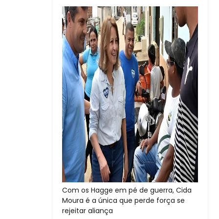
Com os Hagge em pé de guerra, Cida
Moura é a única que perde força se
rejeitar aliança