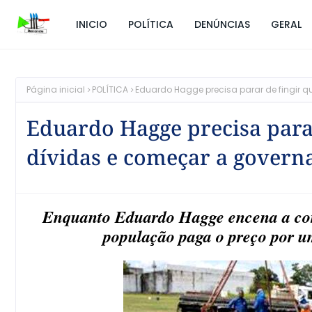
INICIO
POLÍTICA
DENÚNCIAS
GERAL
Página inicial
POLÍTICA
Eduardo Hagge precisa parar de fingir q
Eduardo Hagge precisa parar
dívidas e começar a governa
Enquanto Eduardo Hagge encena a comé
população paga o preço por um