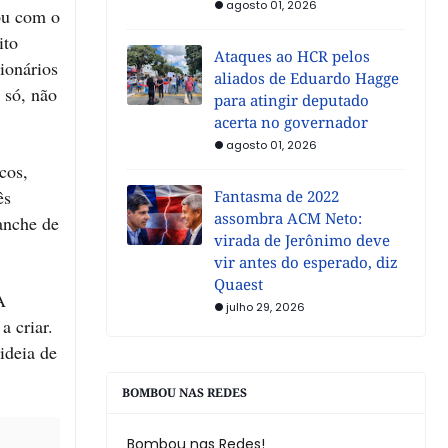
agosto 01, 2026
tou com o
ito
Ataques ao HCR pelos
ionários
aliados de Eduardo Hagge
 só, não
para atingir deputado
acerta no governador
agosto 01, 2026
cos,
ês
Fantasma de 2022
assombra ACM Neto:
lanche de
virada de Jerônimo deve
vir antes do esperado, diz
Quaest
A
julho 29, 2026
a criar.
ideia de
BOMBOU NAS REDES
Bombou nas Redes!