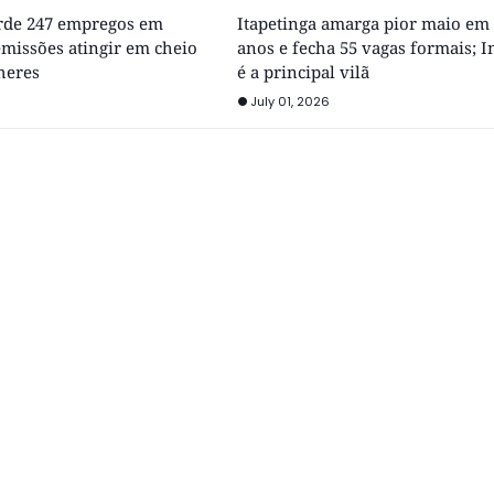
erde 247 empregos em
Itapetinga amarga pior maio em
missões atingir em cheio
anos e fecha 55 vagas formais; I
heres
é a principal vilã
July 01, 2026