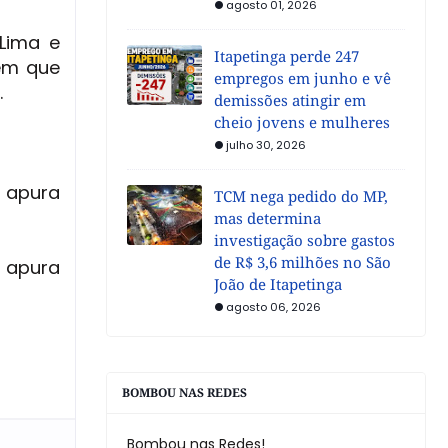
agosto 01, 2026
Lima e
Itapetinga perde 247
 em que
empregos em junho e vê
.
demissões atingir em
cheio jovens e mulheres
julho 30, 2026
e apura
TCM nega pedido do MP,
mas determina
investigação sobre gastos
de R$ 3,6 milhões no São
e apura
João de Itapetinga
agosto 06, 2026
BOMBOU NAS REDES
Bombou nas Redes!