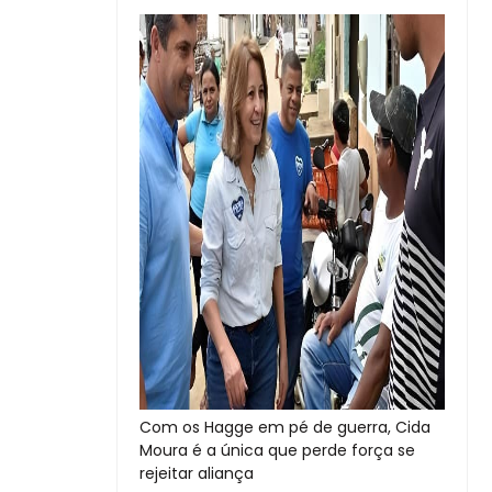
Com os Hagge em pé de guerra, Cida
Moura é a única que perde força se
rejeitar aliança