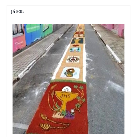
JÁ FOI: