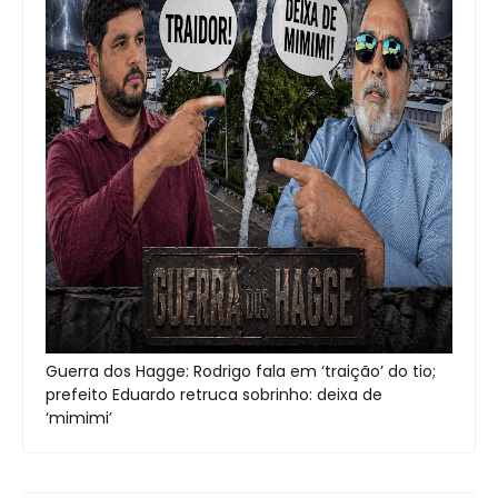
Guerra dos Hagge: Rodrigo fala em ‘traição’ do tio;
prefeito Eduardo retruca sobrinho: deixa de
‘mimimi’