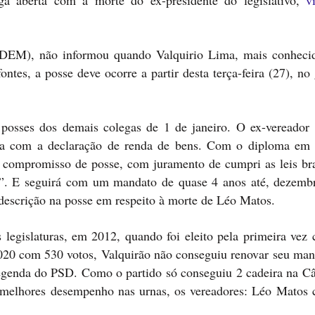
a aberta com a morte do ex-presidente do legislativo,
v
DEM), não informou quando Valquirio Lima, mais conhec
tes, a posse deve ocorre a partir desta terça-feira (27), no
posses dos demais colegas de 1 de janeiro. O ex-vereador 
sada com a declaração de renda de bens. Com o diploma em
o compromisso de posse, com juramento de cumpri as leis bras
o”. E seguirá com um mandato de quase 4 anos até, dezemb
descrição na posse em respeito à morte de Léo Matos.
 legislaturas, em 2012, quando foi eleito pela primeira vez
2020 com 530 votos, Valquirão não conseguiu renovar seu man
legenda do PSD. Como o partido só conseguiu 2 cadeira na C
e melhores desempenho nas urnas, os vereadores: Léo Matos