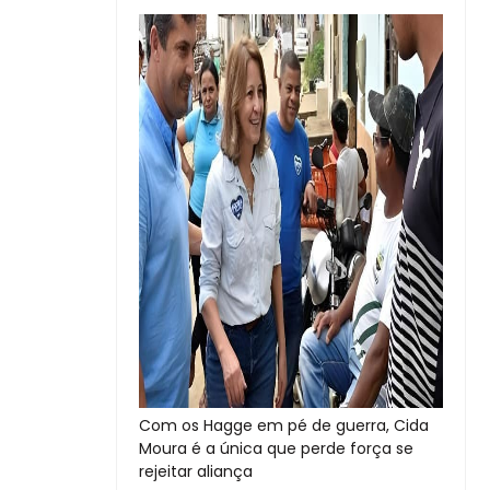
Com os Hagge em pé de guerra, Cida
Moura é a única que perde força se
rejeitar aliança