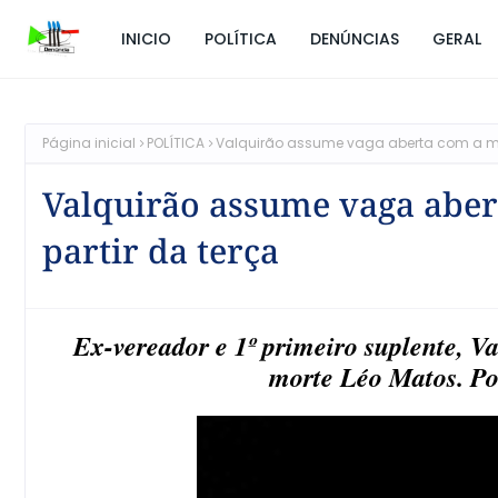
INICIO
POLÍTICA
DENÚNCIAS
GERAL
Página inicial
POLÍTICA
Valquirão assume vaga aberta com a mor
Valquirão assume vaga aber
partir da terça
Ex-vereador e 1º primeiro suplente, V
morte Léo Matos. Po