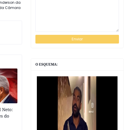
 Anderson da
 da Câmara
O ESQUEMA:
 Neto:
es do