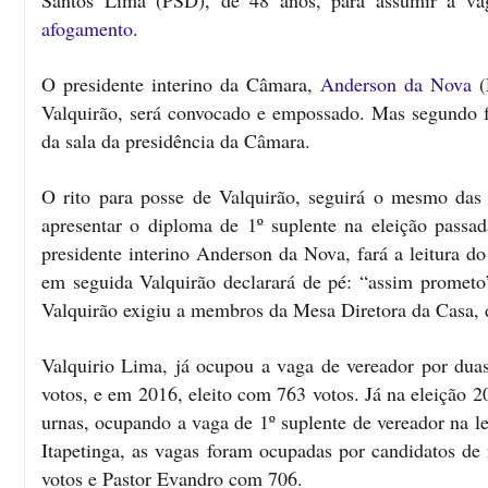
Santos Lima (PSD), de 48 anos, para assumir a vag
afogamento
.
O presidente interino da Câmara,
Anderson da Nova
(
Valquirão, será convocado e empossado. Mas segundo fon
da sala da presidência da Câmara.
O rito para posse de Valquirão, seguirá o mesmo das 
apresentar o diploma de 1º suplente na eleição pas
presidente interino Anderson da Nova, fará a leitura d
em seguida Valquirão declarará de pé: “assim promet
Valquirão exigiu a membros da Mesa Diretora da Casa, 
Valquirio Lima, já ocupou a vaga de vereador por duas
votos, e em 2016, eleito com 763 votos. Já na eleição 
urnas, ocupando a vaga de 1º suplente de vereador na 
Itapetinga, as vagas foram ocupadas por candidatos d
votos e Pastor Evandro com 706.