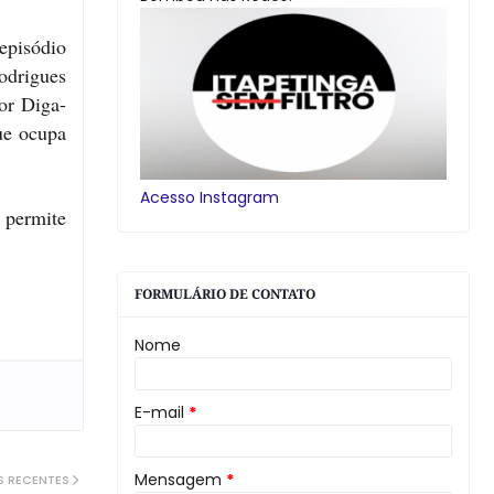
episódio
odrigues
or Diga-
ue ocupa
Acesso Instagram
 permite
FORMULÁRIO DE CONTATO
Nome
E-mail
*
Mensagem
*
S RECENTES