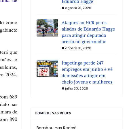
ítima de
Eduardo Hagge
agosto 01, 2026
ido como
Ataques ao HCR pelos
aliados de Eduardo Hagge
 gabinete
para atingir deputado
acerta no governador
agosto 01, 2026
terá que
 mãos, o
Itapetinga perde 247
ileiras,
empregos em junho e vê
ro 2024.
demissões atingir em
cheio jovens e mulheres
julho 30, 2026
 com 689
dato nas
âmara de
BOMBOU NAS REDES
 com 890
Bombou nas Redes!