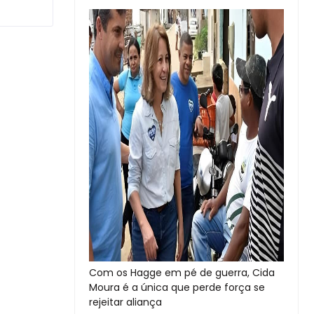
Com os Hagge em pé de guerra, Cida
Moura é a única que perde força se
rejeitar aliança