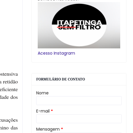
Acesso Instagram
stensiva
FORMULÁRIO DE CONTATO
a retidão
ficiente
Nome
idade dos
E-mail
*
acusações
mino das
Mensagem
*