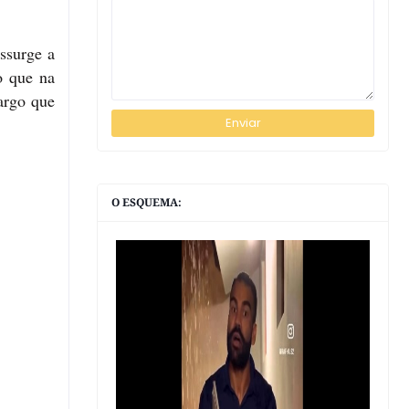
ssurge a
o que na
argo que
O ESQUEMA: