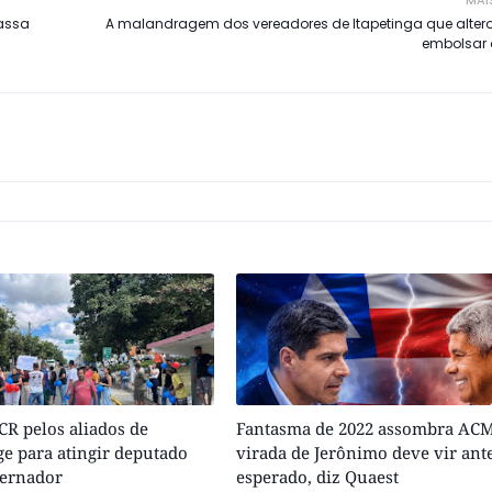
MAI
assa
A malandragem dos vereadores de Itapetinga que alterou
embolsar o
R pelos aliados de
Fantasma de 2022 assombra ACM
e para atingir deputado
virada de Jerônimo deve vir ant
vernador
esperado, diz Quaest