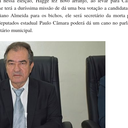
l nessa eleição, Hagge fez novo arranjo, ao levar para C
sse terá a duríssima missão de dá uma boa votação a candidat
iano Almeida para os bichos, ele será secretário da morta 
eputados estadual Paulo Câmara poderá dá um cano no parl
ário municipal.