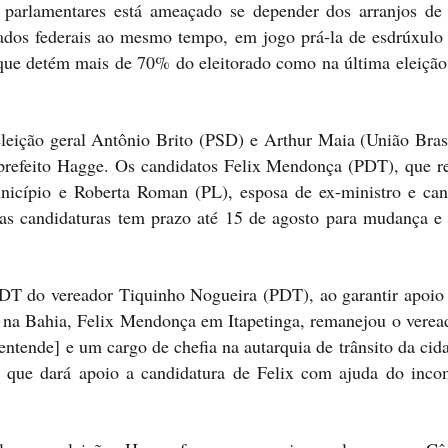
 parlamentares está ameaçado se depender dos arranjos de
ados federais ao mesmo tempo, em jogo prá-la de esdrúxulo
 que detém mais de 70% do eleitorado como na última eleição
leição geral Antônio Brito (PSD) e Arthur Maia (União Brasi
 prefeito Hagge. Os candidatos Felix Mendonça (PDT), que r
nicípio e Roberta Roman (PL), esposa de ex-ministro e can
s candidaturas tem prazo até 15 de agosto para mudança e 
DT do vereador Tiquinho Nogueira (PDT), ao garantir apoio 
T na Bahia, Felix Mendonça em Itapetinga, remanejou o verea
entende] e um cargo de chefia na autarquia de trânsito da cid
 que dará apoio a candidatura de Felix com ajuda do inco