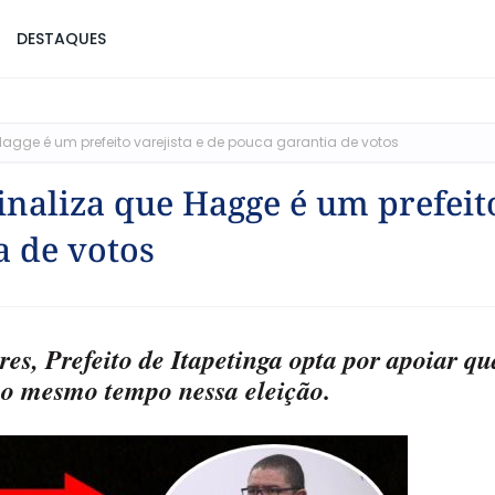
DESTAQUES
agge é um prefeito varejista e de pouca garantia de votos
inaliza que Hagge é um prefeit
a de votos
, Prefeito de Itapetinga opta por apoiar qu
ao mesmo tempo nessa eleição.