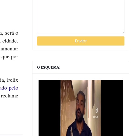
, será o
 cidade.
lamentar
, que por
O ESQUEMA:
a, Felix
ado pelo
 reclame