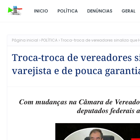
INICIO
POLÍTICA
DENÚNCIAS
GERAL
Página inicial
POLÍTICA
Troca-troca de vereadores sinaliza que H
Troca-troca de vereadores s
varejista e de pouca garanti
Com mudanças na Câmara de Vereadores
deputados federais 