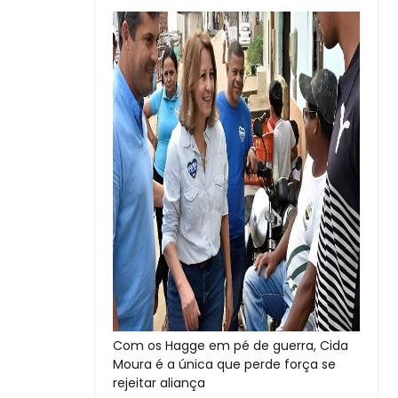
Com os Hagge em pé de guerra, Cida
Moura é a única que perde força se
rejeitar aliança