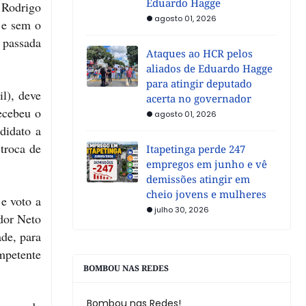
Eduardo Hagge
 Rodrigo
agosto 01, 2026
 e sem o
 passada
Ataques ao HCR pelos
aliados de Eduardo Hagge
para atingir deputado
l), deve
acerta no governador
ecebeu o
agosto 01, 2026
didato a
troca de
Itapetinga perde 247
empregos em junho e vê
demissões atingir em
cheio jovens e mulheres
e voto a
julho 30, 2026
dor Neto
ade, para
mpetente
BOMBOU NAS REDES
Bombou nas Redes!