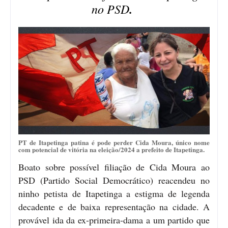
no PSD
.
PT de Itapetinga patina é pode perder Cida Moura, único nome
com potencial de vitória na eleição/2024 a prefeito de Itapetinga.
Boato sobre possível filiação de Cida Moura ao
PSD (Partido Social Democrático) reacendeu no
ninho petista de Itapetinga a estigma de legenda
decadente e de baixa representação na cidade. A
provável ida da ex-primeira-dama a um partido que