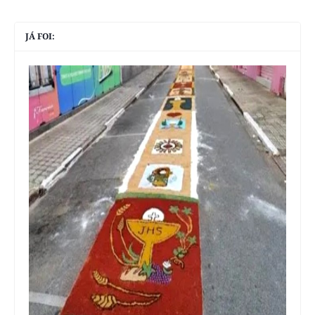
JÁ FOI: