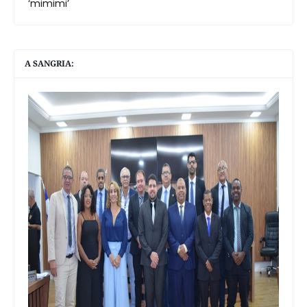
‘mimimi’
A SANGRIA: