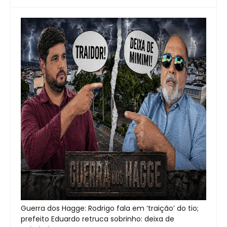
Guerra dos Hagge: Rodrigo fala em ‘traição’ do tio;
prefeito Eduardo retruca sobrinho: deixa de