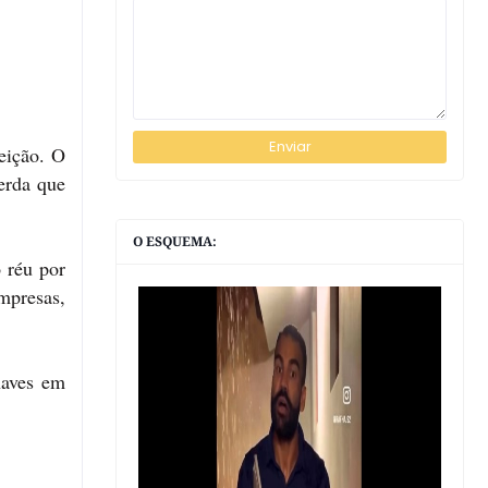
eição. O
erda que
O ESQUEMA:
o réu por
mpresas,
haves em