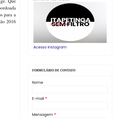
gge. Que
bordoada
os para a
ção 2016
Acesso Instagram
FORMULÁRIO DE CONTATO
Nome
E-mail
*
Mensagem
*