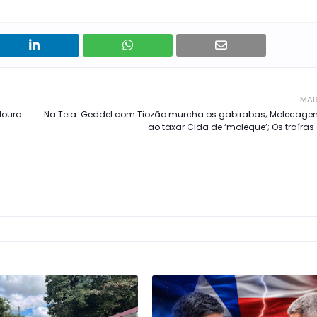
MAI
Moura
Na Teia: Geddel com Tiozão murcha os gabirabas; Molecag
ao taxar Cida de ‘moleque’; Os traíras