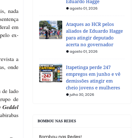
Eduardo Hagge
agosto 01, 2026
is, nada
sentença
Ataques ao HCR pelos
deral em
aliados de Eduardo Hagge
pelo ex-
para atingir deputado
acerta no governador
agosto 01, 2026
evista a
as, onde
Itapetinga perde 247
empregos em junho e vê
demissões atingir em
cheio jovens e mulheres
u de lado
julho 30, 2026
grupo de
e Geddel
abirabas
BOMBOU NAS REDES
Bombou nas Redes!