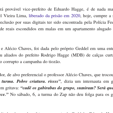
rá provável vice-prefeito de Eduardo Hagge, é de nada ma
l Vieira Lima,
liberado da prisão em 2020
, hoje, cumpre a 
lusão por suas digitais ter sido encontrada pela Polícia Fe
 de reais escondidos em malas em um apartamento alugado 
e Alécio Chaves, foi dada pelo próprio Geddel em uma entr
u aliados do prefeito Rodrigo Hagge (MDB) de calças curt
iro corrupto a campanha do tiozão.
dor, de alvo preferencial o professor Alécio Chaves, que troco
turma. Pobre criatura. rissss”
, dizia um internauta em 
em gritava:
“cadê os gabirabas do grupo, sumiram? Será qu
ece.”
No sábado, 6, a turma do Zap não deu folga para os g