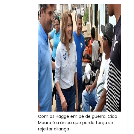
Com os Hagge em pé de guerra, Cida
Moura é a única que perde força se
rejeitar aliança