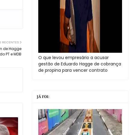
S RECENTES
em de Hagge
 do PT e MDB
O que levou empresário a acusar
gestão de Eduardo Hagge de cobrança
de propina para vencer contrato
JÁ FOI: