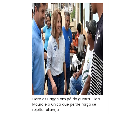
Com os Hagge em pé de guerra, Cida
Moura é a única que perde força se
rejeitar aliança