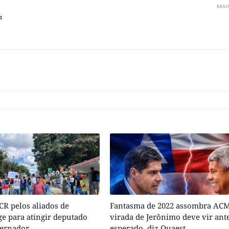
MAI
a
R pelos aliados de
Fantasma de 2022 assombra ACM
e para atingir deputado
virada de Jerônimo deve vir ant
vernador
esperado, diz Quaest