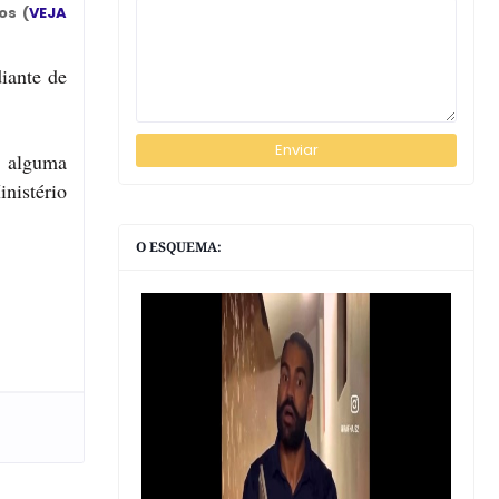
os (
VEJA
iante de
e alguma
nistério
O ESQUEMA: