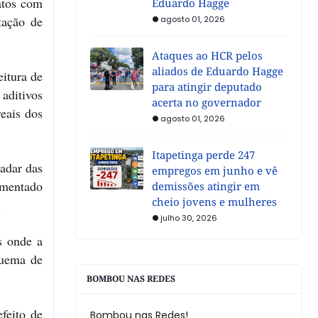
atos com
Eduardo Hagge
tação de
agosto 01, 2026
Ataques ao HCR pelos
aliados de Eduardo Hagge
itura de
para atingir deputado
aditivos
acerta no governador
eais dos
agosto 01, 2026
Itapetinga perde 247
radar das
empregos em junho e vê
imentado
demissões atingir em
cheio jovens e mulheres
.
julho 30, 2026
s onde a
quema de
BOMBOU NAS REDES
feito de
Bombou nas Redes!