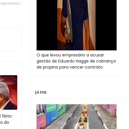
S RECENTES
O que levou empresário a acusar
gestão de Eduardo Hagge de cobrança
de propina para vencer contrato
JÁ FOI:
 Neto:
es do