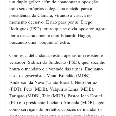
um duplo golpe: além de abandonar a oposição,
traiu seus próprios colegas na eleição para a
presidência da Câmara, virando a casaca no
momento decisivo. E não para por aí. Diego
Rodrigues (PSD), outro que se dizia opositor, agora
flerta descaradamente com Eduardo Hagge,
buscando uma "boquinha" extra.
Com essa debandada, restou apenas um resistente
vereador: Sidinei do Sindicato (PSD), que, sozinho,
honra o mandato e a vontade das urnas. Enquanto
isso, os governistas Manu Brandão (MDB),
Anderson da Nova (União Brasil), Neto Ferraz
(PDT), Peto (MDB), Valquírio Lima (MDB),
Tarugão (MDB), Tele (MDB), Pastor Jean Doriel
(PL) e o presidente Luciano Almeida (MDB) agem
como serviçais do prefeito, capazes de mandar os
eleitores para o "raio que o parta" para defender os