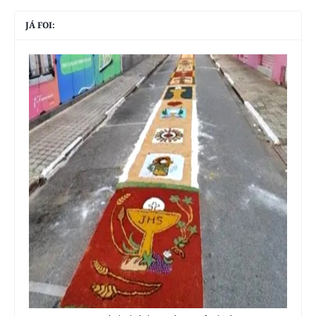
JÁ FOI: