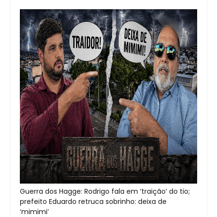
Guerra dos Hagge: Rodrigo fala em ‘traição’ do tio;
prefeito Eduardo retruca sobrinho: deixa de
‘mimimi’