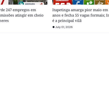
erde 247 empregos em
Itapetinga amarga pior maio em
missões atingir em cheio
anos e fecha 55 vagas formais; I
heres
é a principal vilã
July 01, 2026