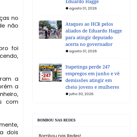
Eduardo Hagge
agosto 01, 2026
nças no
Ataques ao HCR pelos
de não
aliados de Eduardo Hagge
para atingir deputado
acerta no governador
ro foi
agosto 01, 2026
ecendo,
Itapetinga perde 247
empregos em junho e vê
oram a
demissões atingir em
orém a
cheio jovens e mulheres
nheiro,
julho 30, 2026
es com
BOMBOU NAS REDES
amente,
a dois
Bombou nas Redes!