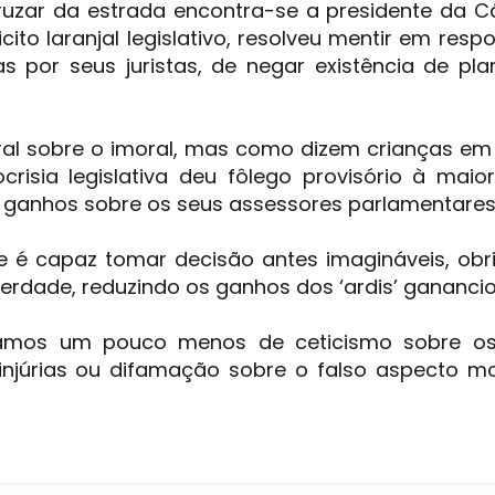
cruzar da estrada encontra-se a presidente da 
icito laranjal legislativo, resolveu mentir em resp
as por seus juristas, de negar existência de pl
ral sobre o imoral, mas como dizem crianças em
crisia legislativa deu fôlego provisório à maio
 ganhos sobre os seus assessores parlamentares
 e é capaz tomar decisão antes imagináveis, ob
erdade, reduzindo os ganhos dos ‘ardis’ ganancio
peramos um pouco menos de ceticismo sobre os
injúrias ou difamação sobre o falso aspecto m