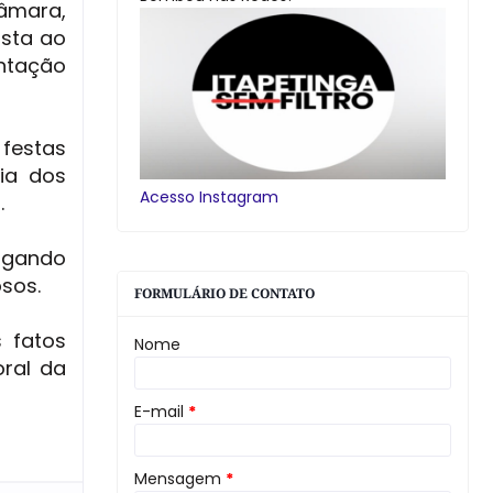
Câmara,
osta ao
antação
 festas
ria dos
Acesso Instagram
.
rigando
sos.
FORMULÁRIO DE CONTATO
 fatos
Nome
oral da
E-mail
*
Mensagem
*