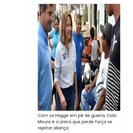
Com os Hagge em pé de guerra, Cida
Moura é a única que perde força se
rejeitar aliança