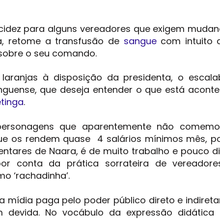
lucidez para alguns vereadores que exigem muda
ta, retome a transfusão de
sangue
com intuito 
, sobre o seu comando.
aranjas à disposição da presidenta, o escalab
inguense, que deseja entender o que está acont
tinga
.
 personagens que aparentemente não comem
que os rendem quase 4 salários mínimos mês, p
ntares de Naara, é de muito trabalho e pouco di
por conta da prática sorrateira de vereador
o ‘rachadinha’.
 mídia paga pelo poder público direto e indiret
devida. No vocábulo da expressão didática 