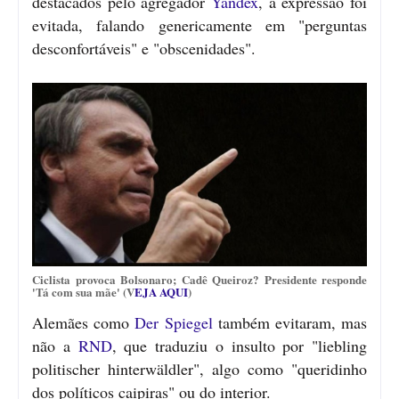
destacados pelo agregador
Yandex
, a expressão foi
evitada, falando genericamente em "perguntas
desconfortáveis" e "obscenidades".
Ciclista provoca Bolsonaro; Cadê Queiroz? Presidente responde
'Tá com sua mãe' (V
EJA AQUI
)
Alemães como
Der Spiegel
também evitaram, mas
não a
RND
, que traduziu o insulto por "liebling
politischer hinterwäldler", algo como "queridinho
dos políticos caipiras" ou do interior.