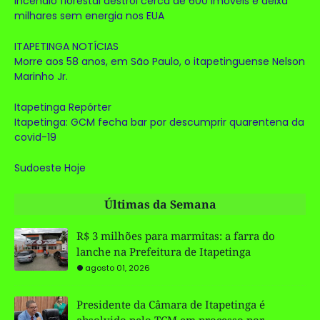
Incêndio florestal destrói cerca de 600 imóveis e deixa
milhares sem energia nos EUA
ITAPETINGA NOTÍCIAS
Morre aos 58 anos, em São Paulo, o itapetinguense Nelson
Marinho Jr.
Itapetinga Repórter
Itapetinga: GCM fecha bar por descumprir quarentena da
covid-19
Sudoeste Hoje
Últimas da Semana
R$ 3 milhões para marmitas: a farra do
lanche na Prefeitura de Itapetinga
agosto 01, 2026
Presidente da Câmara de Itapetinga é
absolvido pelo TCM em processo por