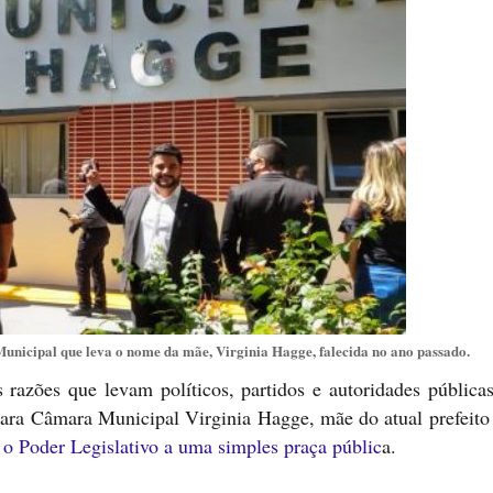
nicipal que leva o nome da mãe, Virginia Hagge, falecida no ano passado.
 razões que levam políticos, partidos e autoridades pública
ra Câmara Municipal Virginia Hagge, mãe do atual prefeito
 o Poder Legislativo a uma simples praça públic
a.