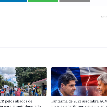
MAI
R pelos aliados de
Fantasma de 2022 assombra ACM
e para atingir deputado
virada de Jerônimo deve vir ant