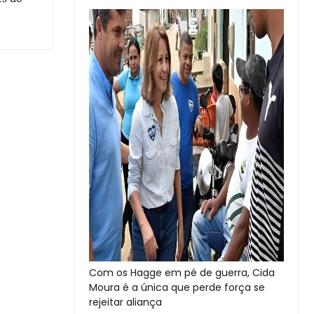
Com os Hagge em pé de guerra, Cida
Moura é a única que perde força se
rejeitar aliança