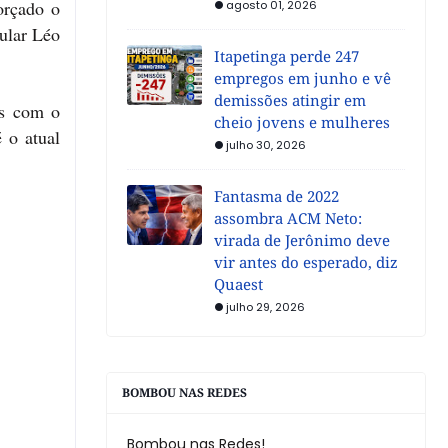
orçado o
agosto 01, 2026
tular Léo
Itapetinga perde 247
empregos em junho e vê
demissões atingir em
es com o
cheio jovens e mulheres
 o atual
julho 30, 2026
Fantasma de 2022
assombra ACM Neto:
virada de Jerônimo deve
vir antes do esperado, diz
Quaest
julho 29, 2026
BOMBOU NAS REDES
Bombou nas Redes!