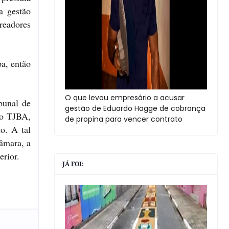
a gestão
readores
pa, então
O que levou empresário a acusar
bunal de
gestão de Eduardo Hagge de cobrança
do TJBA,
de propina para vencer contrato
o. A tal
âmara, a
erior.
JÁ FOI: