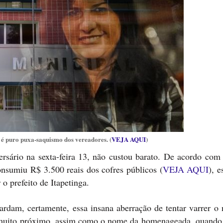
 puro puxa-saquismo dos vereadores. (
VEJA AQUI
)
versário na sexta-feira 13, não custou barato. De acordo com
onsumiu R$ 3.500 reais dos cofres públicos (
VEJA AQUI
), 
o prefeito de Itapetinga.
vardam, certamente, essa insana aberração de tentar varrer o
o muito próximo, assim como o nome da homenageada, quando 