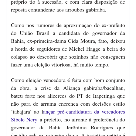
próprio tio à sucessão, e com clara disposição de
reposta contundente aos arroubos gabiraba.
Como nos rumores de aproximação do ex-prefeito
do União Brasil a candidata do governador da
Bahia, ex-primeira-dama Cida Moura, fato, deixou
a horda de seguidores de Michel Hagge a beira do
colapso ao descobrir que sozinhos não conseguem
fazer uma eleição vitoriosa, há muito tempo.
Como eleição vencedora é feita com bom conjunto
da obra, a crise da Aliança gabiraba/bacalhau,
bateu forte nos alicerces do PT de Itapetinga que
não para de arruma encrenca com decisões estilo
‘tabajara’ ao l
ançar pré-candidatura da vereadores
Sibele Nery
a prefeito, no afronte à preferência do
governador da Bahia Jerônimo Rodrigues que
decidiu pela ex-primeira-dama. A inciativa petista é